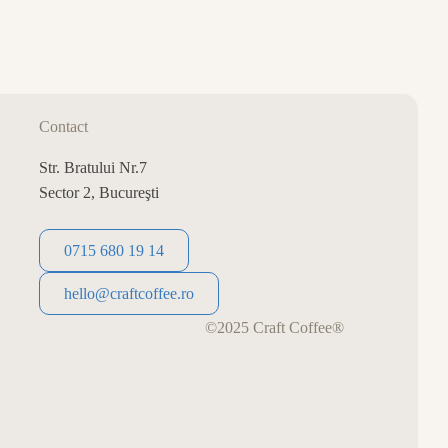
0
CART
Contact
Str. Bratului Nr.7
Sector 2, Bucureşti
0715 680 19 14
0715 680 19 14
hello@craftcoffee.ro
hello@craftcoffee.ro
©2025 Craft Coffee®