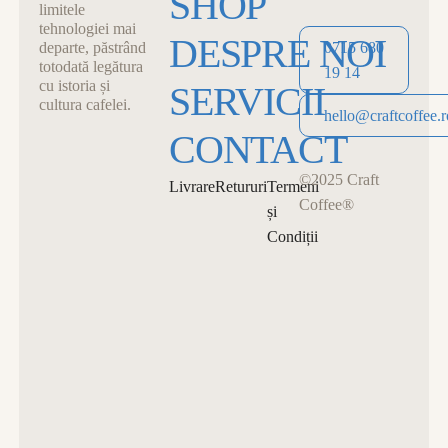
SHOP
limitele
tehnologiei mai
DESPRE NOI
departe, păstrând
0715 680
totodată legătura
19 14
cu istoria și
SERVICII
cultura cafelei.
0715 680 19 14
hello@craftcoffee.r
CONTACT
hello@craftcoffee.r
©2025 Craft
Livrare
Retururi
Termeni
Coffee®
și
Condiții