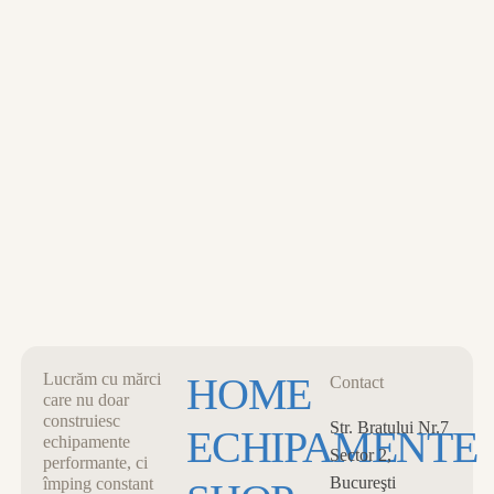
MENU
0
CART
CLOSE
Lucrăm cu mărci
HOME
Contact
care nu doar
construiesc
Str. Bratului Nr.7
ECHIPAMENTE
echipamente
Sector 2,
performante, ci
Bucureşti
împing constant