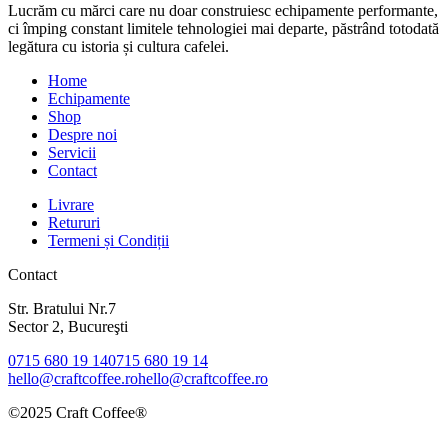
Lucrăm cu mărci care nu doar construiesc echipamente performante,
ci împing constant limitele tehnologiei mai departe, păstrând totodată
legătura cu istoria și cultura cafelei.
Home
Echipamente
Shop
Despre noi
Servicii
Contact
Livrare
Retururi
Termeni și Condiții
Contact
Str. Bratului Nr.7
Sector 2, Bucureşti
0715 680 19 14
0715 680 19 14
hello@craftcoffee.ro
hello@craftcoffee.ro
©2025 Craft Coffee®