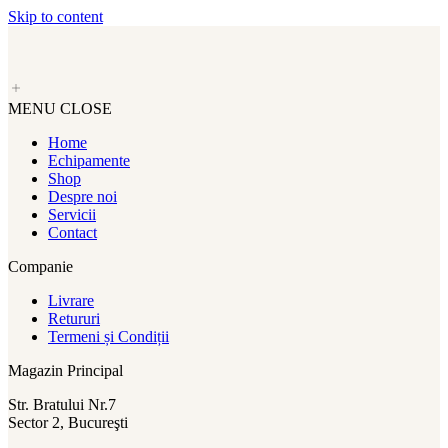
Skip to content
MENU
CLOSE
Home
Echipamente
Shop
Despre noi
Servicii
Contact
Companie
Livrare
Retururi
Termeni și Condiții
Magazin Principal
Str. Bratului Nr.7
Sector 2, Bucureşti