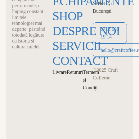
ECHIPAMENTE
Sector 2,
performante, ci
Bucureşti
împing constant
SHOP
limitele
tehnologiei mai
DESPRE NOI
departe, păstrând
0715 680
totodată legătura
19 14
cu istoria și
SERVICII
cultura cafelei.
0715 680 19 14
hello@craftcoffee.r
CONTACT
hello@craftcoffee.r
©2025 Craft
Livrare
Retururi
Termeni
Coffee®
și
Condiții