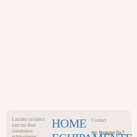
MENU
0
CART
CLOSE
Lucrăm cu mărci
HOME
Contact
care nu doar
construiesc
Str. Bratului Nr.7
echipamente