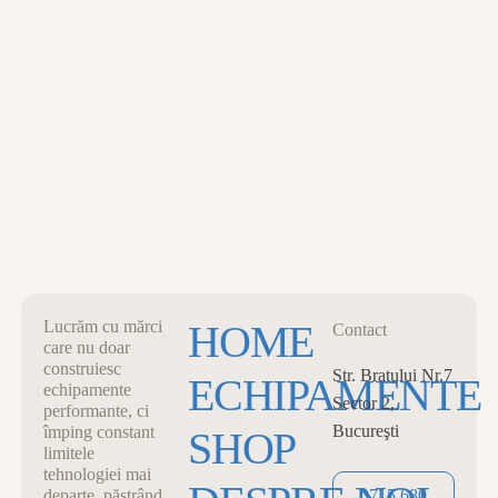
MENU
0
CART
CLOSE
Lucrăm cu mărci
HOME
Contact
care nu doar
construiesc
Str. Bratului Nr.7
ECHIPAMENTE
echipamente
Sector 2,
performante, ci
Bucureşti
împing constant
SHOP
limitele
tehnologiei mai
departe, păstrând
0715 680