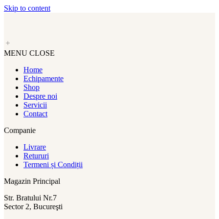
Skip to content
MENU
CLOSE
Home
Echipamente
Shop
Despre noi
Servicii
Contact
Companie
Livrare
Retururi
Termeni și Condiții
Magazin Principal
Str. Bratului Nr.7
Sector 2, Bucureşti