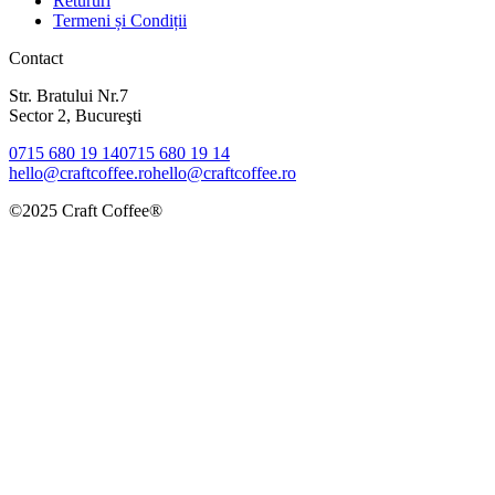
Retururi
Termeni și Condiții
Contact
Str. Bratului Nr.7
Sector 2, Bucureşti
0715 680 19 14
0715 680 19 14
hello@craftcoffee.ro
hello@craftcoffee.ro
©2025 Craft Coffee®