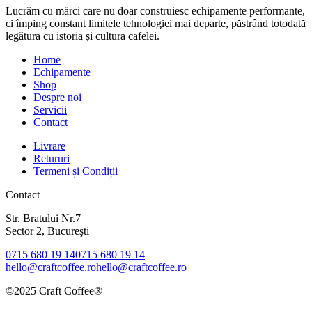
Lucrăm cu mărci care nu doar construiesc echipamente performante,
ci împing constant limitele tehnologiei mai departe, păstrând totodată
legătura cu istoria și cultura cafelei.
Home
Echipamente
Shop
Despre noi
Servicii
Contact
Livrare
Retururi
Termeni și Condiții
Contact
Str. Bratului Nr.7
Sector 2, Bucureşti
0715 680 19 14
0715 680 19 14
hello@craftcoffee.ro
hello@craftcoffee.ro
©2025 Craft Coffee®