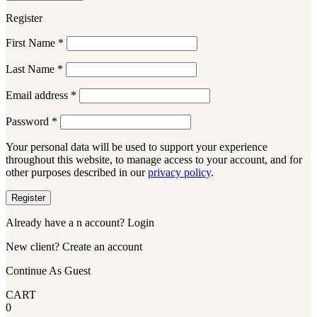
Register
First Name
*
Last Name
*
Email address
*
Password
*
Your personal data will be used to support your experience
throughout this website, to manage access to your account, and for
other purposes described in our
privacy policy
.
Register
Already have a n account? Login
New client? Create an account
Continue As Guest
CART
0