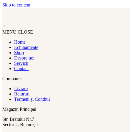
Skip to content
MENU
CLOSE
Home
Echipamente
Shop
Despre noi
Servicii
Contact
Companie
Livrare
Retururi
Termeni și Condiții
Magazin Principal
Str. Bratului Nr.7
Sector 2, Bucureşti