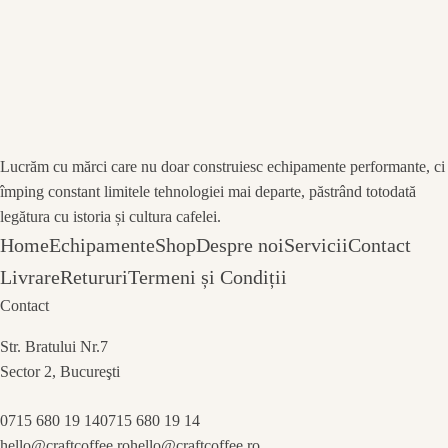
Lucrăm cu mărci care nu doar construiesc echipamente performante, ci
împing constant limitele tehnologiei mai departe, păstrând totodată
legătura cu istoria și cultura cafelei.
Home
Echipamente
Shop
Despre noi
Servicii
Contact
Livrare
Retururi
Termeni și Condiții
Contact
Str. Bratului Nr.7
Sector 2, Bucureşti
0715 680 19 14
0715 680 19 14
hello@craftcoffee.ro
hello@craftcoffee.ro