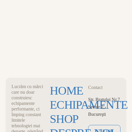
MENU
0
CART
CLOSE
Lucrăm cu mărci
HOME
Contact
care nu doar
construiesc
Str. Bratului Nr.7
ECHIPAMENTE
echipamente
Sector 2,
performante, ci
Bucureşti
împing constant
SHOP
limitele
tehnologiei mai
departe, păstrând
0715 680