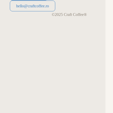
0715 680 19 14
hello@craftcoffee.ro
hello@craftcoffee.ro
©2025 Craft Coffee®