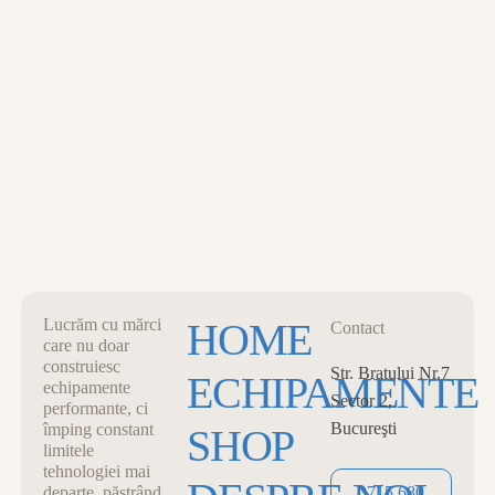
MENU
0
CART
CLOSE
Lucrăm cu mărci
HOME
Contact
care nu doar
construiesc
Str. Bratului Nr.7
ECHIPAMENTE
echipamente
Sector 2,
performante, ci
Bucureşti
împing constant
SHOP
limitele
tehnologiei mai
departe, păstrând
0715 680