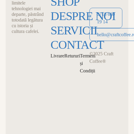
SHOP
limitele
tehnologiei mai
DESPRE NOI
departe, păstrând
0715 680
totodată legătura
19 14
cu istoria și
SERVICII
cultura cafelei.
0715 680 19 14
hello@craftcoffee.r
CONTACT
hello@craftcoffee.r
©2025 Craft
Livrare
Retururi
Termeni
Coffee®
și
Condiții