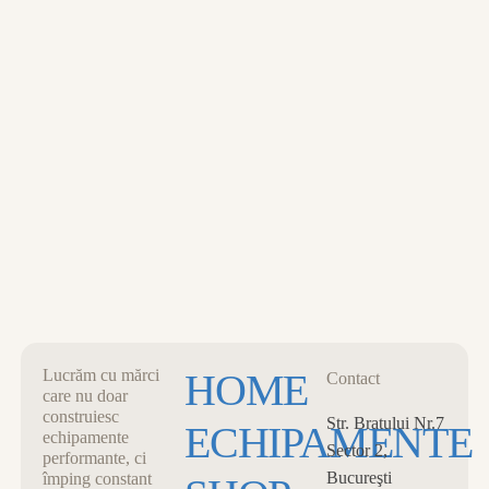
MENU
0
CART
CLOSE
Lucrăm cu mărci
HOME
Contact
care nu doar
construiesc
Str. Bratului Nr.7
ECHIPAMENTE
echipamente
Sector 2,
performante, ci
Bucureşti
împing constant