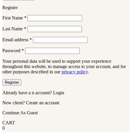
Register
First Name
*
Last Name
*
Email address
*
Password
*
Your personal data will be used to support your experience
throughout this website, to manage access to your account, and for
other purposes described in our
privacy policy
.
Register
Already have a n account? Login
New client? Create an account
Continue As Guest
CART
0