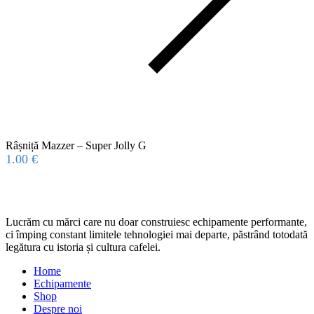
Râșniță Mazzer – Super Jolly G
1.00
€
Lucrăm cu mărci care nu doar construiesc echipamente performante,
ci împing constant limitele tehnologiei mai departe, păstrând totodată
legătura cu istoria și cultura cafelei.
Home
Echipamente
Shop
Despre noi