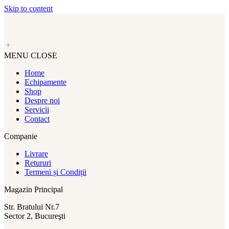
Skip to content
MENU
CLOSE
Home
Echipamente
Shop
Despre noi
Servicii
Contact
Companie
Livrare
Retururi
Termeni și Condiții
Magazin Principal
Str. Bratului Nr.7
Sector 2, Bucureşti