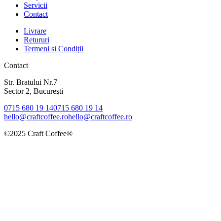
Servicii
Contact
Livrare
Retururi
Termeni și Condiții
Contact
Str. Bratului Nr.7
Sector 2, Bucureşti
0715 680 19 14
0715 680 19 14
hello@craftcoffee.ro
hello@craftcoffee.ro
©2025 Craft Coffee®