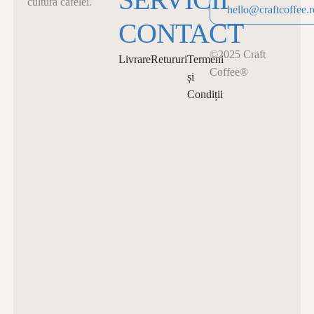
cultura cafelei.
0715 680 19 14
hello@craftcoffee.r
CONTACT
hello@craftcoffee.r
©2025 Craft
Livrare
Retururi
Termeni
Coffee®
și
Condiții