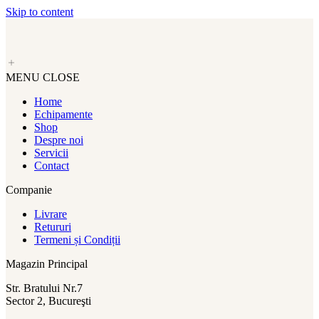
Skip to content
MENU
CLOSE
Home
Echipamente
Shop
Despre noi
Servicii
Contact
Companie
Livrare
Retururi
Termeni și Condiții
Magazin Principal
Str. Bratului Nr.7
Sector 2, Bucureşti